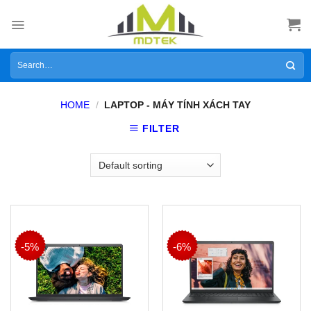
Skip
to
content
Search
for:
HOME
/
LAPTOP - MÁY TÍNH XÁCH TAY
FILTER
-5%
-6%