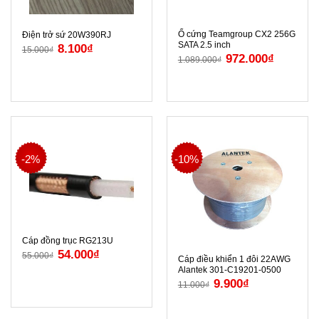
Ổ cứng Teamgroup CX2 256G
Điện trở sứ 20W390RJ
SATA 2.5 inch
8.100
₫
15.000
₫
972.000
₫
1.089.000
₫
-2%
-10%
Cáp đồng trục RG213U
54.000
₫
55.000
₫
Cáp điều khiển 1 đôi 22AWG
Alantek 301-C19201-0500
9.900
₫
11.000
₫