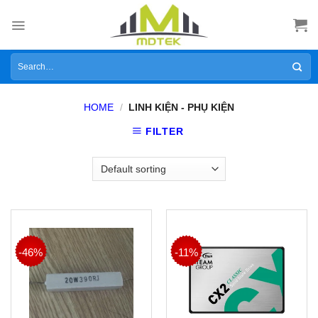
Skip
to
content
Search
for:
HOME
/
LINH KIỆN - PHỤ KIỆN
FILTER
-46%
-11%